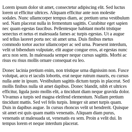
Lorem ipsum dolor sit amet, consectetur adipiscing elit. Sed luctus
lorem ut efficitur ultrices. Aliquam efficitur ante non molestie
sodales. Nunc ullamcorper tempus diam, ac pretium urna vestibulum
sed. Nam placerat nulla in fermentum sagittis. Curabitur eget sapien
nec quam egestas faucibus. Pellentesque habitant morbi tristique
senectus et netus et malesuada fames ac turpis egestas. Ut a augue
sed tellus laoreet porta nec sit amet urna. Duis finibus metus
commodo tortor auctor ullamcorper ac sed urna. Praesent interdum,
velit ut bibendum vulputate, elit augue congue eros, at egestas nunc
arcu non sem. In malesuada semper neque cursus sagittis. Morbi ac
risus eu risus mollis ornare consequat eu leo.
Donec lacinia pretium enim, non tristique urna dignissim non. Fusce
volutpat, arcu et iaculis lobortis, erat neque rutrum mauris, eu cursus
nulla ante in ipsum. Vestibulum sagittis dictum turpis in placerat. Sed
mollis finibus nulla sit amet dapibus. Donec blandit, nibh et ultrices
efficitur, ligula justo mollis elit, a tincidunt diam neque gravida dolor.
Vivamus a turpis sed magna eleifend elementum. Nullam pretium
tincidunt mattis. Sed vel felis turpis. Integer sit amet turpis quam.
Duis in dapibus augue. In cursus rhoncus velit ut hendrerit. Quisque
sit amet est quis quam mattis venenatis. Aliquam diam purus,
venenatis ut malesuada ut, venenatis eu sem. Proin a velit dui. In
tempus lorem et neque interdum placerat.