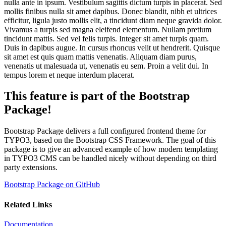
nulla ante in ipsum. Vestibulum sagittis dictum turpis in placerat. Sed
mollis finibus nulla sit amet dapibus. Donec blandit, nibh et ultrices
efficitur, ligula justo mollis elit, a tincidunt diam neque gravida dolor.
Vivamus a turpis sed magna eleifend elementum. Nullam pretium
tincidunt mattis. Sed vel felis turpis. Integer sit amet turpis quam.
Duis in dapibus augue. In cursus rhoncus velit ut hendrerit. Quisque
sit amet est quis quam mattis venenatis. Aliquam diam purus,
venenatis ut malesuada ut, venenatis eu sem. Proin a velit dui. In
tempus lorem et neque interdum placerat.
This feature is part of the Bootstrap
Package!
Bootstrap Package delivers a full configured frontend theme for
TYPO3, based on the Bootstrap CSS Framework. The goal of this
package is to give an advanced example of how modern templating
in TYPO3 CMS can be handled nicely without depending on third
party extensions.
Bootstrap Package on GitHub
Related Links
Documentation