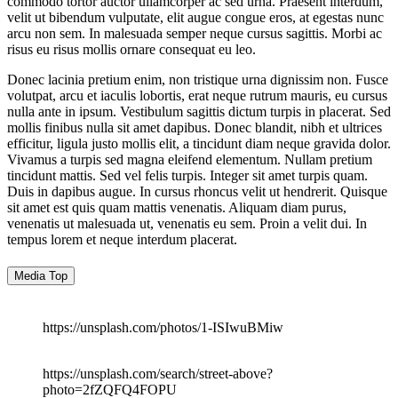
commodo tortor auctor ullamcorper ac sed urna. Praesent interdum,
velit ut bibendum vulputate, elit augue congue eros, at egestas nunc
arcu non sem. In malesuada semper neque cursus sagittis. Morbi ac
risus eu risus mollis ornare consequat eu leo.
Donec lacinia pretium enim, non tristique urna dignissim non. Fusce
volutpat, arcu et iaculis lobortis, erat neque rutrum mauris, eu cursus
nulla ante in ipsum. Vestibulum sagittis dictum turpis in placerat. Sed
mollis finibus nulla sit amet dapibus. Donec blandit, nibh et ultrices
efficitur, ligula justo mollis elit, a tincidunt diam neque gravida dolor.
Vivamus a turpis sed magna eleifend elementum. Nullam pretium
tincidunt mattis. Sed vel felis turpis. Integer sit amet turpis quam.
Duis in dapibus augue. In cursus rhoncus velit ut hendrerit. Quisque
sit amet est quis quam mattis venenatis. Aliquam diam purus,
venenatis ut malesuada ut, venenatis eu sem. Proin a velit dui. In
tempus lorem et neque interdum placerat.
Media Top
https://unsplash.com/photos/1-ISIwuBMiw
https://unsplash.com/search/street-above?
photo=2fZQFQ4FOPU