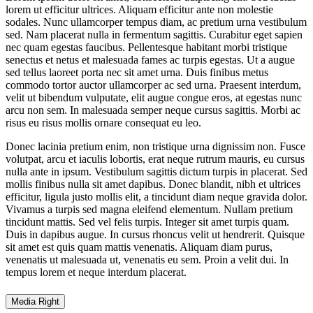
lorem ut efficitur ultrices. Aliquam efficitur ante non molestie
sodales. Nunc ullamcorper tempus diam, ac pretium urna vestibulum
sed. Nam placerat nulla in fermentum sagittis. Curabitur eget sapien
nec quam egestas faucibus. Pellentesque habitant morbi tristique
senectus et netus et malesuada fames ac turpis egestas. Ut a augue
sed tellus laoreet porta nec sit amet urna. Duis finibus metus
commodo tortor auctor ullamcorper ac sed urna. Praesent interdum,
velit ut bibendum vulputate, elit augue congue eros, at egestas nunc
arcu non sem. In malesuada semper neque cursus sagittis. Morbi ac
risus eu risus mollis ornare consequat eu leo.
Donec lacinia pretium enim, non tristique urna dignissim non. Fusce
volutpat, arcu et iaculis lobortis, erat neque rutrum mauris, eu cursus
nulla ante in ipsum. Vestibulum sagittis dictum turpis in placerat. Sed
mollis finibus nulla sit amet dapibus. Donec blandit, nibh et ultrices
efficitur, ligula justo mollis elit, a tincidunt diam neque gravida dolor.
Vivamus a turpis sed magna eleifend elementum. Nullam pretium
tincidunt mattis. Sed vel felis turpis. Integer sit amet turpis quam.
Duis in dapibus augue. In cursus rhoncus velit ut hendrerit. Quisque
sit amet est quis quam mattis venenatis. Aliquam diam purus,
venenatis ut malesuada ut, venenatis eu sem. Proin a velit dui. In
tempus lorem et neque interdum placerat.
Media Right