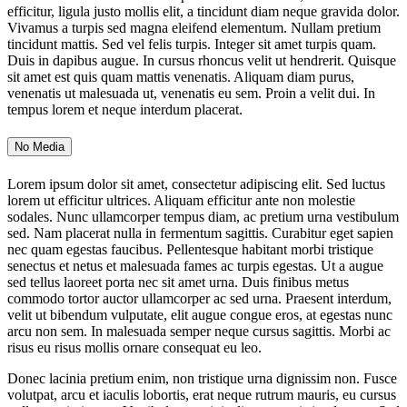
efficitur, ligula justo mollis elit, a tincidunt diam neque gravida dolor.
Vivamus a turpis sed magna eleifend elementum. Nullam pretium
tincidunt mattis. Sed vel felis turpis. Integer sit amet turpis quam.
Duis in dapibus augue. In cursus rhoncus velit ut hendrerit. Quisque
sit amet est quis quam mattis venenatis. Aliquam diam purus,
venenatis ut malesuada ut, venenatis eu sem. Proin a velit dui. In
tempus lorem et neque interdum placerat.
No Media
Lorem ipsum dolor sit amet, consectetur adipiscing elit. Sed luctus
lorem ut efficitur ultrices. Aliquam efficitur ante non molestie
sodales. Nunc ullamcorper tempus diam, ac pretium urna vestibulum
sed. Nam placerat nulla in fermentum sagittis. Curabitur eget sapien
nec quam egestas faucibus. Pellentesque habitant morbi tristique
senectus et netus et malesuada fames ac turpis egestas. Ut a augue
sed tellus laoreet porta nec sit amet urna. Duis finibus metus
commodo tortor auctor ullamcorper ac sed urna. Praesent interdum,
velit ut bibendum vulputate, elit augue congue eros, at egestas nunc
arcu non sem. In malesuada semper neque cursus sagittis. Morbi ac
risus eu risus mollis ornare consequat eu leo.
Donec lacinia pretium enim, non tristique urna dignissim non. Fusce
volutpat, arcu et iaculis lobortis, erat neque rutrum mauris, eu cursus