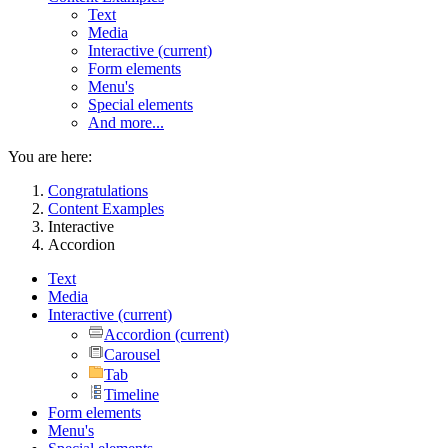
Text
Media
Interactive
(current)
Form elements
Menu's
Special elements
And more...
You are here:
Congratulations
Content Examples
Interactive
Accordion
Text
Media
Interactive
(current)
Accordion
(current)
Carousel
Tab
Timeline
Form elements
Menu's