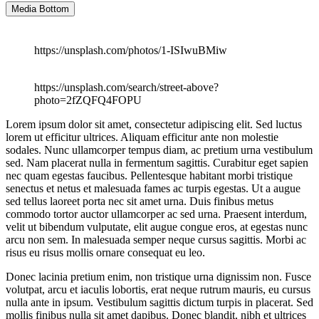
Media Bottom
https://unsplash.com/photos/1-ISIwuBMiw
https://unsplash.com/search/street-above?
photo=2fZQFQ4FOPU
Lorem ipsum dolor sit amet, consectetur adipiscing elit. Sed luctus
lorem ut efficitur ultrices. Aliquam efficitur ante non molestie
sodales. Nunc ullamcorper tempus diam, ac pretium urna vestibulum
sed. Nam placerat nulla in fermentum sagittis. Curabitur eget sapien
nec quam egestas faucibus. Pellentesque habitant morbi tristique
senectus et netus et malesuada fames ac turpis egestas. Ut a augue
sed tellus laoreet porta nec sit amet urna. Duis finibus metus
commodo tortor auctor ullamcorper ac sed urna. Praesent interdum,
velit ut bibendum vulputate, elit augue congue eros, at egestas nunc
arcu non sem. In malesuada semper neque cursus sagittis. Morbi ac
risus eu risus mollis ornare consequat eu leo.
Donec lacinia pretium enim, non tristique urna dignissim non. Fusce
volutpat, arcu et iaculis lobortis, erat neque rutrum mauris, eu cursus
nulla ante in ipsum. Vestibulum sagittis dictum turpis in placerat. Sed
mollis finibus nulla sit amet dapibus. Donec blandit, nibh et ultrices